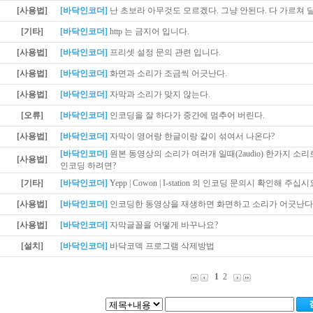
[사용법]
[바닥인코더]
난 초보라 아무것도 모르겠다. 그냥 안된다. 다 가르쳐 달
[기타]
[바닥인코더]
http 는 금지어 입니다.
[사용법]
[바닥인코더]
프리셋 설정 문의 관련 입니다.
[사용법]
[바닥인코더]
화면과 소리가 조금씩 어긋난다.
[사용법]
[바닥인코더]
자막과 소리가 맞지 않는다.
[오류]
[바닥인코더]
인코딩을 잘 하다가 중간에 멈추어 버린다.
[사용법]
[바닥인코더]
자막이 영어랑 한글이랑 같이 섞여서 나온다?
[바닥인코더]
원본 동영상의 소리가 여러개 일때(2audio) 한가지 소
[사용법]
인코딩 하려면?
[기타]
[바닥인코더]
Yepp | Cowon | I-station 의 인코딩 문의시 확인해 주십시
[사용법]
[바닥인코더]
인코딩한 동영상을 재생하면 화면하고 소리가 어긋난다
[사용법]
[바닥인코더]
자막글꼴을 어떻게 바꾸나요?
[설치]
[바닥인코더]
바닥코덱 프로그램 삭제방법
1
2