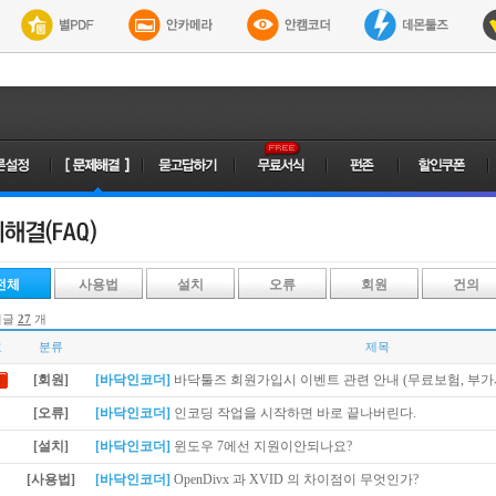
전체
사용법
설치
오류
회원
건의
시글
27
개
호
분류
제목
[회원]
[바닥인코더]
바닥툴즈 회원가입시 이벤트 관련 안내 (무료보험, 부가
[오류]
[바닥인코더]
인코딩 작업을 시작하면 바로 끝나버린다.
[설치]
[바닥인코더]
윈도우 7에선 지원이안되나요?
[사용법]
[바닥인코더]
OpenDivx 과 XVID 의 차이점이 무엇인가?