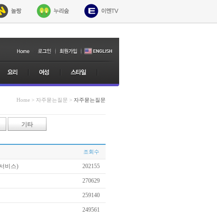
Home > 자주묻는질문 >
자주묻는질문
기타
조회수
서비스)
202155
270629
259140
249561