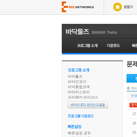
바닥툴즈
바닥인코더
바닥통합코덱
총 게
바닥히스토리
번
프리웨어 라이선스
27
26
25
빠른설정 공유