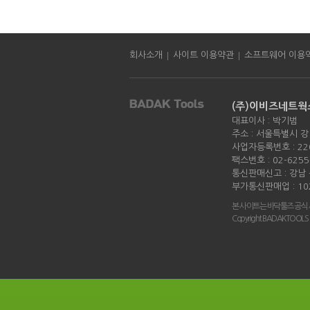
|
|
회사소개
사이트 이용약관
소프트웨어 이용
(주)이비즈네트웍
대표이사 : 박기범
주소 : 서울특별시 강
사업자등록번호 : 220
팩스번호 : 02-6255
통신판매신고 : 강남 -
부가통신판매업 : 10
본 사이트는 바닥툴즈 공식
Copyright BADAKTOOLS all 