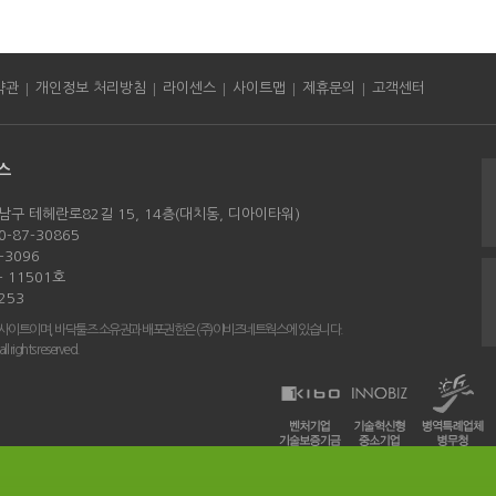
|
|
|
|
|
약관
개인정보 처리방침
라이센스
사이트맵
제휴문의
고객센터
스
남구 테헤란로82길 15, 14층(대치동, 디아이타워)
-87-30865
-3096
 11501호
253
 사이트이며, 바닥툴즈 소유권과 배포권한은 (주)이비즈네트웍스에 있습니다.
rights reserved.