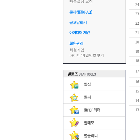
빠른설정 요청
24
23
22
21
20
회원가입
19
아이디
/
비밀번호찾기
18
17
16
15
14
13